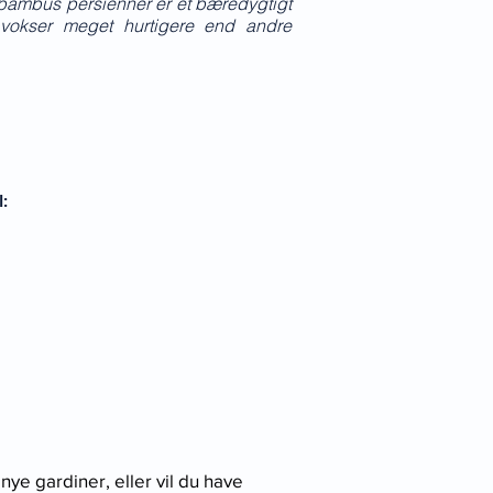
bambus persienner er et bæredygtigt
vokser meget hurtigere end andre
l:
 nye gardiner, eller vil du have