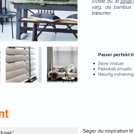
Vidste du, at
Stilas
valg, da bambus 
træsorter.
Passer perfekt ti
Store vinduer
Fleksibelt privatliv
Naturlig indretning
nt
Søger du inspiration til