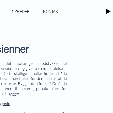
NYHEDER
KONTAKT
sienner
r det naturlige modstykke til
persiennen
, og giver en anden følelse af
. De forskellige lameller findes i både
gt træ, men fælles for dem alle er, at de
ræsorter. Bygger du i funkis? De flade
siennen til en særlig populær form for
unkisbyggerier.
agasin