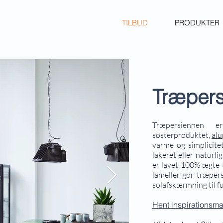
TILBUD
PRODUKTER
Træper
Træpersiennen e
søsterproduktet,
alu
varme og simplicitet
lakeret eller naturli
er lavet 100% ægte t
lameller gør træper
solafskærmning til f
Hent inspirationsm