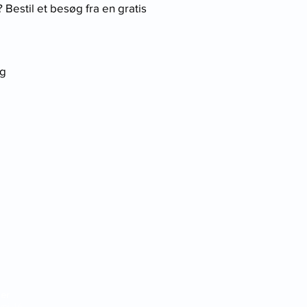
? Bestil et besøg fra en gratis
ng
ner
ej 46