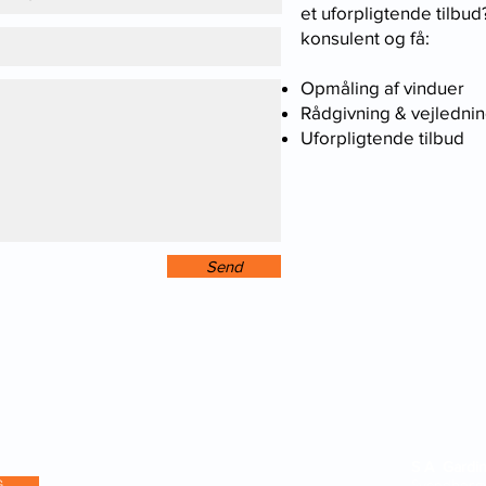
et uforpligtende tilbud
konsulent og få:
Opmåling af vinduer
Rådgivning & vejledni
Uforpligtende tilbud
Send
S A Gardi
Svendborgv
G